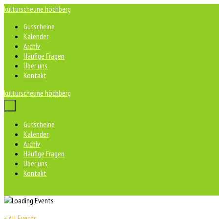
Zum
kulturscheune höchberg
Inhalt
Gutscheine
springen
Kalender
Archiv
Häufige Fragen
Über uns
Kontakt
kulturscheune höchberg
Menü-
Schalter
Gutscheine
Kalender
Archiv
Häufige Fragen
Über uns
Kontakt
« All Events