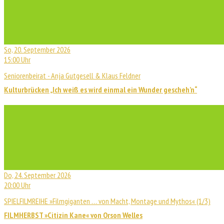
So, 20. September 2026
15:00 Uhr
Seniorenbeirat - Anja Gutgesell & Klaus Feldner
Kulturbrücken „Ich weiß es wird einmal ein Wunder gescheh’n“
Do, 24. September 2026
20:00 Uhr
SPIELFILMREIHE »Filmgiganten … von Macht, Montage und Mythos« (1/3)
FILMHERBST »Citizin Kane« von Orson Welles