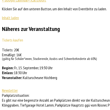
+ Google Calendar
+ iCal Export
Klicken Sie auf den unteren Button, um den Inhalt von Eventbrite zu laden.
Inhalt laden
Näheres zur Veranstaltung
Tickets kaufen
Tickets: 20€
Ermäßigt: 16€
(gültig für Schüler*innen, Studierende, Azubis und Schwerbehinderte ab 60%)
Beginn:
Fr., 15. September, 19:30 Uhr
Einlass:
18:30 Uhr
Veranstalter:
Kulturscheune Höchberg
Newsletter
Parkplatzsituation:
Es gibt nur eine begrenzte Anzahl an Parkplätzen direkt vor der Kulturscheun
Klinggraben, Tiefgarage Hotel Lamm, Parkplätze Hauptstr. ggü vom Rösner, Pa