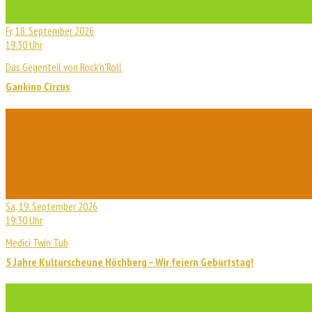
Fr, 18. September 2026
19:30 Uhr
Das Gegenteil von Rock'n'Roll
Gankino Circus
Sa, 19. September 2026
19:30 Uhr
Medici Twin Tub
5 Jahre Kulturscheune Höchberg – Wir feiern Geburtstag!