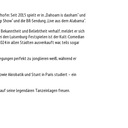
hofer. Seit 2015 spielt er in „Dahoam is daoham“ und
Gulp Show“ und die BR-Sendung „Live aus dem Alabama“.
 Bekanntheit und Beliebtheit verhalf, meldet er sich
 den Luisenburg-Festspielen ist der Kult-Comedian
24 in allen Städten ausverkauft war, teils sogar
ewegungen perfekt zu jonglieren weiß, während er
owie Akrobatik und Stunt in Paris studiert – ein
h auf seine legendären Tanzeinlagen freuen.