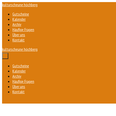
Zum
kulturscheune höchberg
Inhalt
Gutscheine
springen
Kalender
Archiv
Häufige Fragen
Über uns
Kontakt
kulturscheune höchberg
Menü-
Schalter
Gutscheine
Kalender
Archiv
Häufige Fragen
Über uns
Kontakt