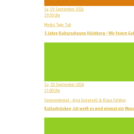
Sa, 19. September 2026
19:30 Uhr
Medici Twin Tub
5 Jahre Kulturscheune Höchberg – Wir feiern Ge
So, 20. September 2026
15:00 Uhr
Seniorenbeirat - Anja Gutgesell & Klaus Feldner
Kulturbrücken „Ich weiß es wird einmal ein Wun