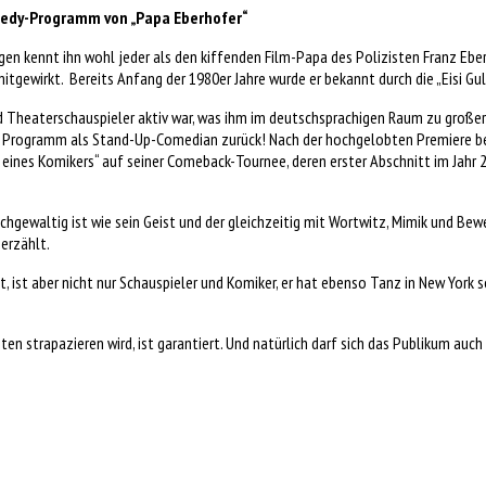
medy-Programm von „Papa Eberhofer“
en kennt ihn wohl jeder als den kiffenden Film-Papa des Polizisten Franz Eber
mitgewirkt. Bereits Anfang der 1980er Jahre wurde er bekannt durch die „Eisi 
und Theaterschauspieler aktiv war, was ihm im deutschsprachigen Raum zu großer
 Programm als Stand-Up-Comedian zurück! Nach der hochgelobten Premiere bei
ines Komikers“ auf seiner Comeback-Tournee, deren erster Abschnitt im Jahr 20
prachgewaltig ist wie sein Geist und der gleichzeitig mit Wortwitz, Mimik und B
erzählt.
t, ist aber nicht nur Schauspieler und Komiker, er hat ebenso Tanz in New York s
ten strapazieren wird, ist garantiert. Und natürlich darf sich das Publikum auc