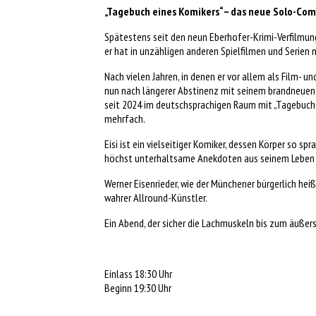
„Tagebuch eines Komikers“ – das neue Solo-Co
Spätestens seit den neun Eberhofer-Krimi-Verfilmung
er hat in unzähligen anderen Spielfilmen und Serien 
Nach vielen Jahren, in denen er vor allem als Film- 
nun nach längerer Abstinenz mit seinem brandneuen
seit 2024 im deutschsprachigen Raum mit „Tagebuch e
mehrfach.
Eisi ist ein vielseitiger Komiker, dessen Körper so s
höchst unterhaltsame Anekdoten aus seinem Leben 
Werner Eisenrieder, wie der Münchener bürgerlich heiß
wahrer Allround-Künstler.
Ein Abend, der sicher die Lachmuskeln bis zum äußers
Einlass 18:30 Uhr
Beginn 19:30 Uhr