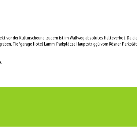
rekt vor der Kulturscheune, zudem ist im Wallweg absolutes Halteverbot. Da die
graben, Tiefgarage Hotel Lamm, Parkplätze Hauptstr. ggü vom Rösner, Parkplätze
e.