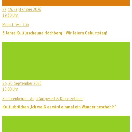
Sa, 19. September 2026
19:30 Uhr
Medici Twin Tub
5 Jahre Kulturscheune Höchberg – Wir feiern Geburtstag!
So, 20. September 2026
15:00 Uhr
Seniorenbeirat - Anja Gutgesell & Klaus Feldner
Kulturbrücken „Ich weiß es wird einmal ein Wunder gescheh’n“