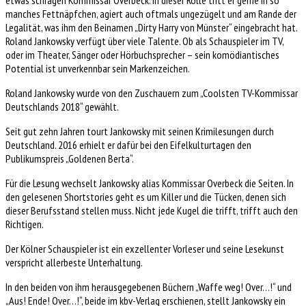
etwas schrägen Kommissar Overbeck. In dieser Rolle tritt er gerne in so
manches Fettnäpfchen, agiert auch oftmals ungezügelt und am Rande der
Legalität, was ihm den Beinamen „Dirty Harry von Münster“ eingebracht hat.
Roland Jankowsky verfügt über viele Talente. Ob als Schauspieler im TV,
oder im Theater, Sänger oder Hörbuchsprecher – sein komödiantisches
Potential ist unverkennbar sein Markenzeichen.
Roland Jankowsky wurde von den Zuschauern zum „Coolsten TV-Kommissar
Deutschlands 2018“ gewählt.
Seit gut zehn Jahren tourt Jankowsky mit seinen Krimilesungen durch
Deutschland. 2016 erhielt er dafür bei den Eifelkulturtagen den
Publikumspreis „Goldenen Berta“.
Für die Lesung wechselt Jankowsky alias Kommissar Overbeck die Seiten. In
den gelesenen Shortstories geht es um Killer und die Tücken, denen sich
dieser Berufsstand stellen muss. Nicht jede Kugel die trifft, trifft auch den
Richtigen.
Der Kölner Schauspieler ist ein exzellenter Vorleser und seine Lesekunst
verspricht allerbeste Unterhaltung.
In den beiden von ihm herausgegebenen Büchern „Waffe weg! Over…!“ und
„Aus! Ende! Over…!“, beide im kbv-Verlag erschienen, stellt Jankowsky ein