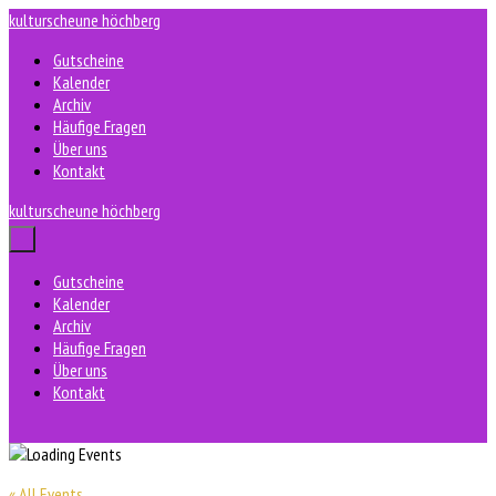
Zum
kulturscheune höchberg
Inhalt
Gutscheine
springen
Kalender
Archiv
Häufige Fragen
Über uns
Kontakt
kulturscheune höchberg
Menü-
Schalter
Gutscheine
Kalender
Archiv
Häufige Fragen
Über uns
Kontakt
« All Events