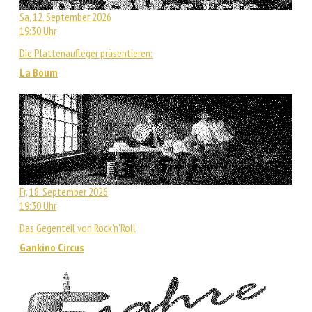
Sa, 12. September 2026
19:30 Uhr
Die Plattenaufleger präsentieren:
La Boum
Fr, 18. September 2026
19:30 Uhr
Das Gegenteil von Rock'n'Roll
Gankino Circus