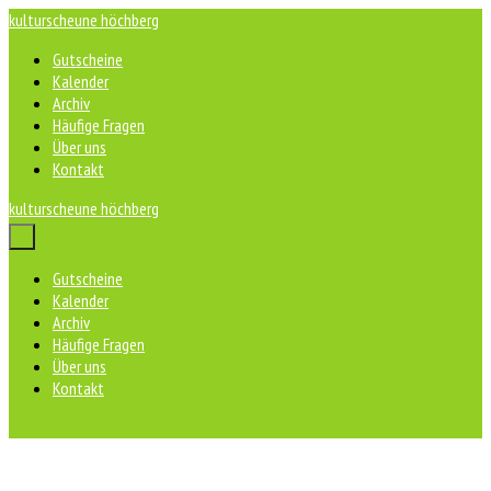
Zum
kulturscheune höchberg
Inhalt
Gutscheine
springen
Kalender
Archiv
Häufige Fragen
Über uns
Kontakt
kulturscheune höchberg
Menü-
Schalter
Gutscheine
Kalender
Archiv
Häufige Fragen
Über uns
Kontakt