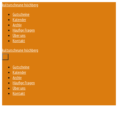
Zum
kulturscheune höchberg
Inhalt
Gutscheine
springen
Kalender
Archiv
Häufige Fragen
Über uns
Kontakt
kulturscheune höchberg
Menü-
Schalter
Gutscheine
Kalender
Archiv
Häufige Fragen
Über uns
Kontakt