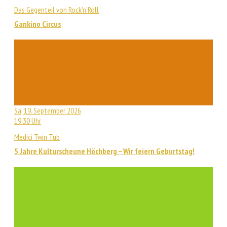
Das Gegenteil von Rock'n'Roll
Gankino Circus
Sa, 19. September 2026
19:30 Uhr
Medici Twin Tub
5 Jahre Kulturscheune Höchberg – Wir feiern Geburtstag!