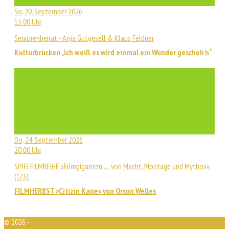
So, 20. September 2026
15:00 Uhr
Seniorenbeirat - Anja Gutgesell & Klaus Feldner
Kulturbrücken „Ich weiß es wird einmal ein Wunder gescheh’n“
Do, 24. September 2026
20:00 Uhr
SPIELFILMREIHE »Filmgiganten … von Macht, Montage und Mythos«
(1/3)
FILMHERBST »Citizin Kane« von Orson Welles
© 2026 -