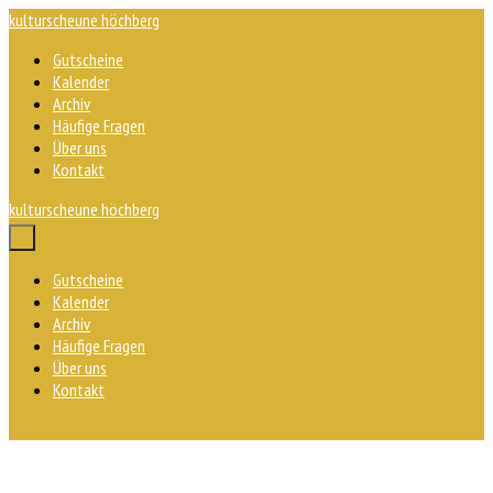
Zum
kulturscheune höchberg
Inhalt
Gutscheine
springen
Kalender
Archiv
Häufige Fragen
Über uns
Kontakt
kulturscheune höchberg
Menü-
Schalter
Gutscheine
Kalender
Archiv
Häufige Fragen
Über uns
Kontakt