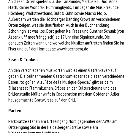
An diesen Orten spielen u.a. die Tanzkinder, Markus Rill Duo, Anne
Flach, Rainer Wondrak, Hummingbyrds, Tim Jäger, die Musikfreunde
Höchberg, Wallstreetband, Buld&Kuhn sowie Mucho Mojo.
Außerdem werden die Höchberger Dancing Crows an verschiedenen
Orten zeigen, was sie draufhaben. Auch in der Buchhandlung
Schöningh ist was los. Dort geben Kai Fraas und Gunther Schunk (von
Asterix uff meefränggisch) ab 17 Uhr eine Signierstunde. Die
genauen Zeiten wann und wo welche Musiker auftreten finden Sie im
Flyer und auf der Homepage www.hoechberg.de
Essen & Trinken
An den verschiedenen Musikorten wird es einen Getränkeverkauf
geben. Die teilnehmenden Gastronomiebetriebe bieten verschiedene
Essen „to go“ an. Als „Fête de la Musique-Special“ gibt es beim
3Hasenstab Flammkuchen, Crêpes an der Kulturscheune und das
Brillenstudio Müller wirft in Kooperation mit dem Goldenen Adler
hausgemachte Bratwürste auf den Grill.
Parken
Parkplätze stehen am Ortseingang Nord gegenüber der AWO, am
Ortseingang Süd in der Heidelberger Straße sowie am