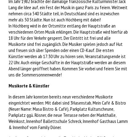
Im Jahr 1982 brachte der damalige französische Kulturminister Jack
Lang die Idee auf, ein Fest der Musik in ganz Paris zu feiern. Weltweit
nehmen circa 540 Städte teil, in Deutschland sind es inzwischen
mehr als 50 Städte. Nun ist auch Höchberg mit dabei!
In Höchberg wird in der Ortsmitte entlang der Hauptstraße an
verschiedenen Orten Musik erklingen. Die Hauptstraße wird hierfür ab
18 Uhr für den Verkehr gesperrt. Der Eintritt ist frei und alle
Musikorte sind frei zugänglich. Die Musiker spielen jedoch auf Hut
und freuen sich über Spenden oder einen CD-Kauf. Die ersten
Künstler werden ab 17:30 Uhr zu hören sein, Veranstaltungsende ist
22 Uhr. Auch einige Geschäfte in der Hauptstraße werden an diesem
Abend länger geöffnet haben. Kommen Sie vorbei und feiern Sie mit
uns die Sommersonnenwende!
Musikorte & Künstler
In diesem Jahr konnten bereits neun verschiedene Musikorte
eingerichtet werden: Mit dabei sind 3Hasenstab, Mein Café & Bistro
(Neuer Name: Masa Bistro & Café), Parkplatz Kulturscheune,
Parkplatz ggü. Rösner, die neue Terrasse neben der Markthalle,
Weinkost, Innenhof Ballettschule Schreck, Innenhof Gasthaus Lamm
& Innenhof vom Family Döner.