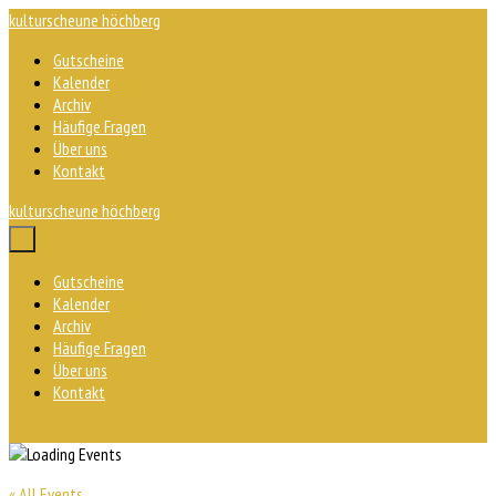
Zum
kulturscheune höchberg
Inhalt
Gutscheine
springen
Kalender
Archiv
Häufige Fragen
Über uns
Kontakt
kulturscheune höchberg
Menü-
Schalter
Gutscheine
Kalender
Archiv
Häufige Fragen
Über uns
Kontakt
« All Events