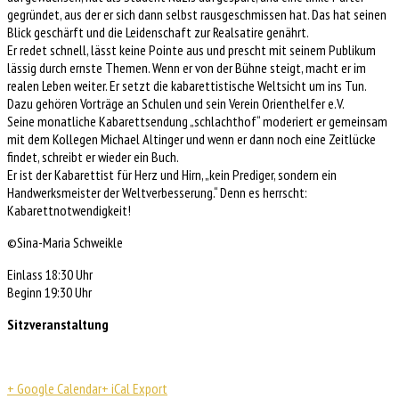
gegründet, aus der er sich dann selbst rausgeschmissen hat. Das hat seinen
Blick geschärft und die Leidenschaft zur Realsatire genährt.
Er redet schnell, lässt keine Pointe aus und prescht mit seinem Publikum
lässig durch ernste Themen. Wenn er von der Bühne steigt, macht er im
realen Leben weiter. Er setzt die kabarettistische Weltsicht um ins Tun.
Dazu gehören Vorträge an Schulen und sein Verein Orienthelfer e.V.
Seine monatliche Kabarettsendung „schlachthof“ moderiert er gemeinsam
mit dem Kollegen Michael Altinger und wenn er dann noch eine Zeitlücke
findet, schreibt er wieder ein Buch.
Er ist der Kabarettist für Herz und Hirn, „kein Prediger, sondern ein
Handwerksmeister der Weltverbesserung.“ Denn es herrscht:
Kabarettnotwendigkeit!
©Sina-Maria Schweikle
Einlass 18:30 Uhr
Beginn 19:30 Uhr
Sitzveranstaltung
+ Google Calendar
+ iCal Export