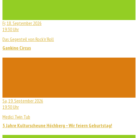
Fr, 18. September 2026
19:30 Uhr
Das Gegenteil von Rock'n'Roll
Gankino Circus
Sa, 19. September 2026
19:30 Uhr
Medici Twin Tub
5 Jahre Kulturscheune Höchberg – Wir feiern Geburtstag!