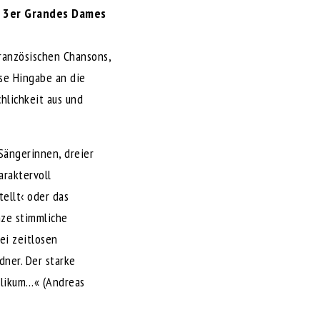
en 3er Grandes Dames
französischen Chansons,
se Hingabe an die
hlichkeit aus und
Sängerinnen, dreier
araktervoll
ellt‹ oder das
nze stimmliche
ei zeitlosen
dner. Der starke
blikum…« (Andreas