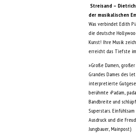
Streisand – Dietric
der musikalischen E
Was verbindet Edith Pi
die deutsche Hollywoo
Kunst! Ihre Musik zeic
erreicht das Tiefste i
»Große Damen, großer 
Grandes Dames des letz
interpretierte Gutgese
berühmte ›Padam, pada
Bandbreite und schlüpf
Superstars. Einfühlsam
Mit
dem
Ausdruck und die Freu
Laden
des
Jungbauer, Mainpost)
Video