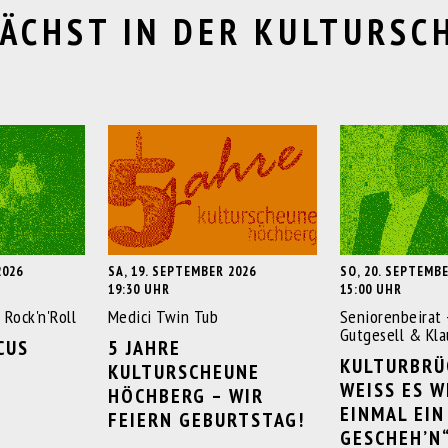
ÄCHST IN DER KULTURSC
2026
SA, 19. SEPTEMBER 2026
SO, 20. SEPTEMB
19:30 UHR
15:00 UHR
 Rock'n'Roll
Medici Twin Tub
Seniorenbeirat 
Gutgesell & Kla
CUS
5 JAHRE
KULTURBRÜ
KULTURSCHEUNE
WEISS ES WI
HÖCHBERG – WIR
INMAL EIN 
FEIERN GEBURTSTAG!
ESCHEH’N“