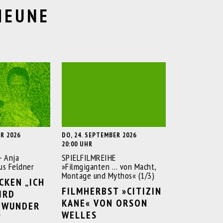
HEUNE
ER 2026
DO, 24. SEPTEMBER 2026
20:00 UHR
- Anja
SPIELFILMREIHE
us Feldner
»Filmgiganten … von Macht,
Montage und Mythos« (1/3)
CKEN „ICH
FILMHERBST »CITIZIN
RD E
KANE« VON ORSON
WUNDER G
WELLES