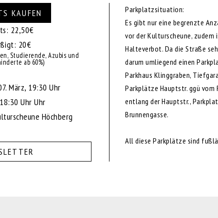
Parkplatzsituation:
TS KAUFEN
Es gibt nur eine begrenzte Anz
ts: 22,50€
vor der Kulturscheune, zudem 
ßigt: 20€
Halteverbot. Da die Straße sehr
nen, Studierende, Azubis und
darum umliegend einen Parkpla
inderte ab 60%)
Parkhaus Klinggraben, Tiefga
07. März, 19:30 Uhr
Parkplätze Hauptstr. ggü vom 
18:30 Uhr Uhr
entlang der Hauptstr., Parkplat
Brunnengasse.
lturscheune Höchberg
All diese Parkplätze sind fußl
SLETTER