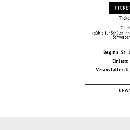
TICKE
Ticke
Ermä
(gültig für Schüler*in
Schwerbeh
Beginn:
Sa., 
Einlass:
Veranstalter:
Ku
NEW