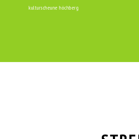
Zum
kulturscheune höchberg
Inhalt
springen