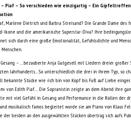
h – Piaf – So verschieden wie einzigartig – Ein Gipfeltreff
motion
af, Marlene Dietrich und Barbra Streisand? Die Grande Dame des 
d-Ikone und die amerikanische Superstar-Diva? Ihre bedingungslo
hnet sich durch eine große Emotionalität, Gefühlsdichte und Mensc
m Menschen.
Gesang – …bezauberte Anja Gutgesell mit Liedern dreier großer 
ten Jahrhunderts…So unterschiedlich die drei in ihrem Typ, so ch
ll bekannte Stücke wie ›Ich bin von Kopf bis Fuß auf Liebe eingest
m‹ von Edith Piaf… Die Sopranistin zeigte an dem Abend ihre ga
te mit viel Gefühl in Gesang und Performance in die Rollen der dr
 und musikalisch famos begleitet wurde sie am Piano von Klaus Fel
de der beiden an den ausgewählten Stücken übertrug sich aufs Pu