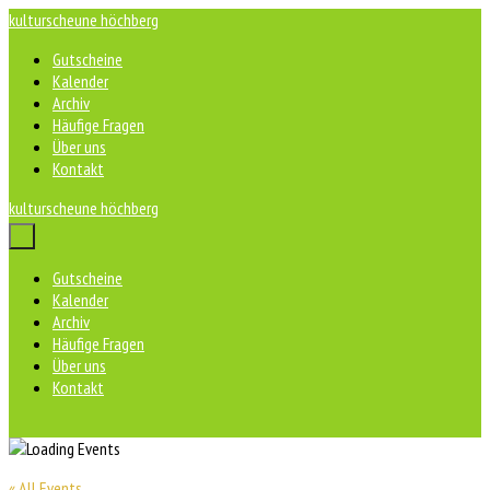
Zum
kulturscheune höchberg
Inhalt
Gutscheine
springen
Kalender
Archiv
Häufige Fragen
Über uns
Kontakt
kulturscheune höchberg
Menü-
Schalter
Gutscheine
Kalender
Archiv
Häufige Fragen
Über uns
Kontakt
« All Events