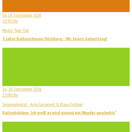
Sa, 19. September 2026
19:30 Uhr
Medici Twin Tub
5 Jahre Kulturscheune Höchberg – Wir feiern Geburtstag!
So, 20. September 2026
15:00 Uhr
Seniorenbeirat - Anja Gutgesell & Klaus Feldner
Kulturbrücken „Ich weiß es wird einmal ein Wunder gescheh’n“