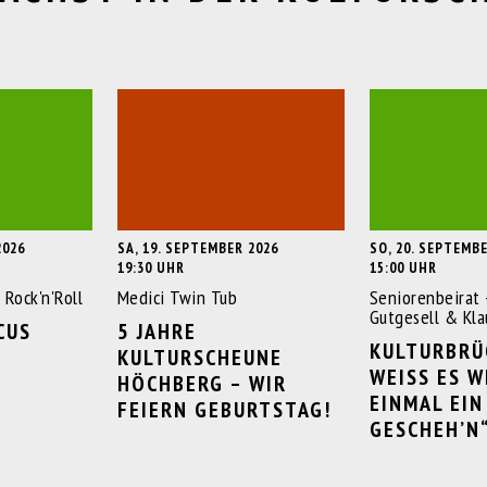
2026
SA, 19. SEPTEMBER 2026
SO, 20. SEPTEMB
19:30 UHR
15:00 UHR
 Rock'n'Roll
Medici Twin Tub
Seniorenbeirat 
Gutgesell & Kla
CUS
5 JAHRE
KULTURBRÜ
KULTURSCHEUNE
WEISS ES WI
HÖCHBERG – WIR
INMAL EIN 
FEIERN GEBURTSTAG!
ESCHEH’N“