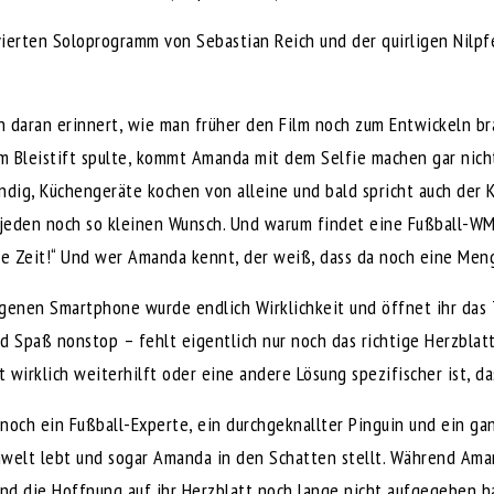
vierten Soloprogramm von Sebastian Reich und der quirligen Nil
h daran erinnert, wie man früher den Film noch zum Entwickeln b
m Bleistift spulte, kommt Amanda mit dem Selfie machen gar nicht
ndig, Küchengeräte kochen von alleine und bald spricht auch der 
 jeden noch so kleinen Wunsch. Und warum findet eine Fußball-WM
kte Zeit!“ Und wer Amanda kennt, der weiß, dass da noch eine Me
enen Smartphone wurde endlich Wirklichkeit und öffnet ihr das 
d Spaß nonstop – fehlt eigentlich nur noch das richtige Herzblatt
t wirklich weiterhilft oder eine andere Lösung spezifischer ist, da
noch ein Fußball-Experte, ein durchgeknallter Pinguin und ein ga
welt lebt und sogar Amanda in den Schatten stellt. Während Aman
und die Hoffnung auf ihr Herzblatt noch lange nicht aufgegeben ha