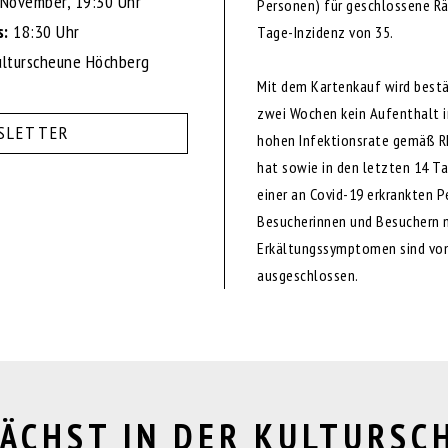
. November, 19:30 Uhr
Personen) für geschlossene Rä
s:
18:30 Uhr
Tage-Inzidenz von 35.
lturscheune Höchberg
Mit dem Kartenkauf wird bestät
zwei Wochen kein Aufenthalt i
SLETTER
hohen Infektionsrate gemäß R
hat sowie in den letzten 14 T
einer an Covid-19 erkrankten P
Besucherinnen und Besuchern 
Erkältungssymptomen sind vo
ausgeschlossen.
ÄCHST IN DER KULTURSC