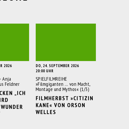
ER 2026
DO, 24. SEPTEMBER 2026
20:00 UHR
- Anja
SPIELFILMREIHE
us Feldner
»Filmgiganten … von Macht,
Montage und Mythos« (1/3)
CKEN „ICH
FILMHERBST »CITIZIN
RD E
KANE« VON ORSON
WUNDER G
WELLES