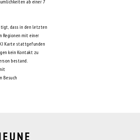
umlichkeiten ab einer 7
igt, dass in den letzten
n Regionen mit einer
KI Karte stattgefunden
agen kein Kontakt zu
erson bestand.
mit
m Besuch
HEUNE