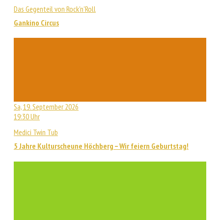
Das Gegenteil von Rock'n'Roll
Gankino Circus
Sa, 19. September 2026
19:30 Uhr
Medici Twin Tub
5 Jahre Kulturscheune Höchberg – Wir feiern Geburtstag!