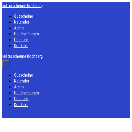
Zum
kulturscheune höchberg
Inhalt
Gutscheine
springen
Kalender
Archiv
Häufige Fragen
Über uns
Kontakt
kulturscheune höchberg
Menü-
Schalter
Gutscheine
Kalender
Archiv
Häufige Fragen
Über uns
Kontakt