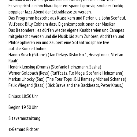
Es verspricht ein hochkarätiger, entspannt groovig-souliger, funkig-
poppiger Jazz Abend der Extraklasse zu werden.
Das Programm besteht aus Klassikern und Perlen u.a. John Scofield,
Vulfpeck, Billy Cobham dazu Eigenkompositionen der Musiker.
Das Besondere : es dürfen wieder eigene Knabbereien und Canapes
mitgebracht werden und die Musik läd zum Zuhören, Abdriften und
Philosophieren ein und zaubert eine Sofaatmosphäre live
auf die Konzertbühne.
Hanno Busch (Gitarre) ( Jan Delays Disko No 1, Heavytones, Stefan
Raab)
Hendrik Lensing (Drums) (Stefanie Heinzmann, Sasha)
Werner Goldbach (Keys) (Ruffcats, Flo Mega, Stefanie Heinzmann)
Markus Lihocky (Sax) (The Four Tops , Bill Ramsey, Michael Schanze)
Felix Wiegand (Bass) ( Dick Brave and the Backbeats, Peter Kraus,)
Einlass 18:30 Uhr
Beginn 19:30 Uhr
Sitzveranstaltung
©Gerhard Richter