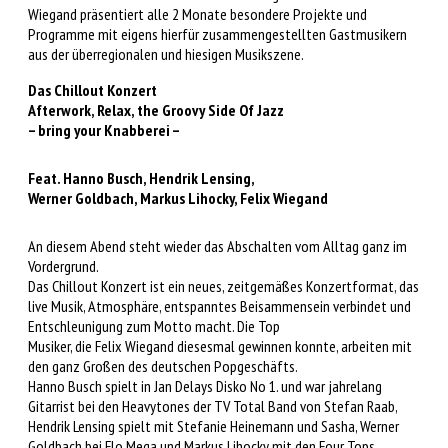
Wiegand präsentiert alle 2 Monate besondere Projekte und
Programme mit eigens hierfür zusammengestellten Gastmusikern
aus der überregionalen und hiesigen Musikszene.
Das Chillout Konzert
Afterwork, Relax, the Groovy Side Of Jazz
– bring your Knabberei –
Feat. Hanno Busch, Hendrik Lensing,
Werner Goldbach, Markus Lihocky, Felix Wiegand
An diesem Abend steht wieder das Abschalten vom Alltag ganz im
Vordergrund.
Das Chillout Konzert ist ein neues, zeitgemäßes Konzertformat, das
live Musik, Atmosphäre, entspanntes Beisammensein verbindet und
Entschleunigung zum Motto macht. Die Top
Musiker, die Felix Wiegand diesesmal gewinnen konnte, arbeiten mit
den ganz Großen des deutschen Popgeschäfts.
Hanno Busch spielt in Jan Delays Disko No 1. und war jahrelang
Gitarrist bei den Heavytones der TV Total Band von Stefan Raab,
Hendrik Lensing spielt mit Stefanie Heinemann und Sasha, Werner
Goldbach bei Flo Mega und Markus Lihocky mit den Four Tops.