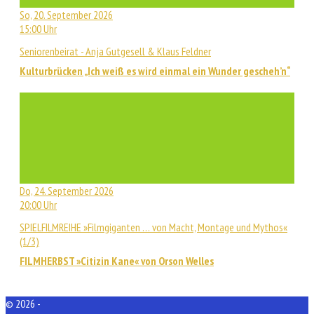
So, 20. September 2026
15:00 Uhr
Seniorenbeirat - Anja Gutgesell & Klaus Feldner
Kulturbrücken „Ich weiß es wird einmal ein Wunder gescheh’n“
Do, 24. September 2026
20:00 Uhr
SPIELFILMREIHE »Filmgiganten … von Macht, Montage und Mythos«
(1/3)
FILMHERBST »Citizin Kane« von Orson Welles
© 2026 -