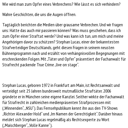
Wie wird man zum Opfer eines Verbrechens? Wie lässt es sich verhindern?
Wahre Geschichten, die uns die Augen öffnen.
Tagtäglich berichten die Medien über grausame Verbrechen. Und wir fragen
uns: Hätte das auch mir passieren können? Was muss geschehen, dass ich
zum Opfer einer Straftat werde? Und was kann ich tun, um mich und meine
Angehörigen davor zu schützen?
Stephan Lucas, einer der bekanntesten
Strafverteidiger Deutschlands, geht diesen Fragen in seinem neusten
Bühnenprogramm nach und erzählt von verhängnisvollen Begegnungen mit
erschreckenden Folgen. Mit „Täter und Opfer“ präsentiert der Fachanwalt für
Strafrecht packende True Crime „live on stage“.
Stephan Lucas, geboren 1972 in Frankfurt am Main, ist Rechtsanwalt und
verteidigt seit 25 Jahren bundesweit mutmaßliche Straftäter. 2006
gründete er in München seine eigene Kanzlei.
Seither wirkte der Fachanwalt
für Strafrecht in zahlreichen medienpräsenten Strafprozessen mit
(„Winnenden“, „NSU“). Das Fernsehpublikum kennt ihn aus den TV-Shows
„Richter Alexander Hold“ und „Im Namen der Gerechtigkeit“. Darüber hinaus
meldet sich Stephan Lucas regelmäßig als Rechtsexperte zu Wort
(„Maischberger“, „Volle Kanne“).