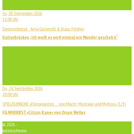
So, 20. September 2026
15:00 Uhr
Seniorenbeirat - Anja Gutgesell & Klaus Feldner
Kulturbrücken „Ich weiß es wird einmal ein Wunder gescheh’n“
Do, 24. September 2026
20:00 Uhr
SPIELFILMREIHE »Filmgiganten … von Macht, Montage und Mythos« (1/3)
FILMHERBST »Citizin Kane« von Orson Welles
© 2026 -
kulturscheune