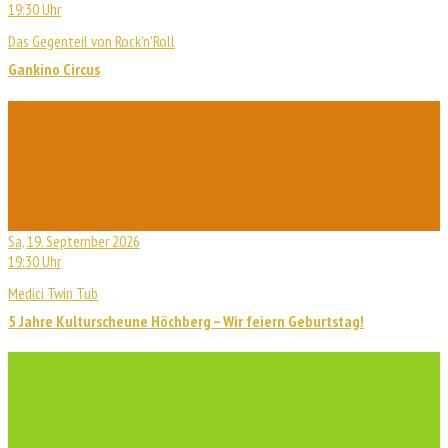
19:30 Uhr
Das Gegenteil von Rock'n'Roll
Gankino Circus
Sa, 19. September 2026
19:30 Uhr
Medici Twin Tub
5 Jahre Kulturscheune Höchberg – Wir feiern Geburtstag!