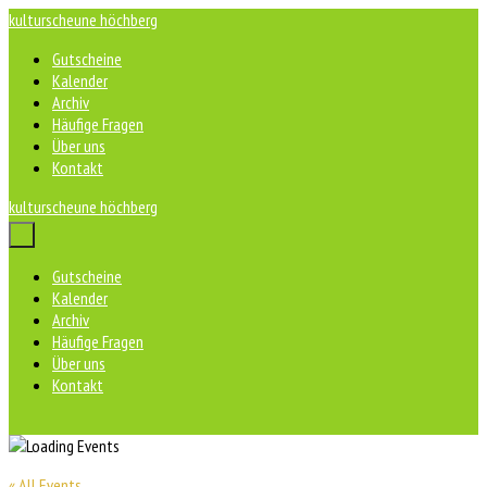
Zum
kulturscheune höchberg
Inhalt
Gutscheine
springen
Kalender
Archiv
Häufige Fragen
Über uns
Kontakt
kulturscheune höchberg
Menü-
Schalter
Gutscheine
Kalender
Archiv
Häufige Fragen
Über uns
Kontakt
« All Events